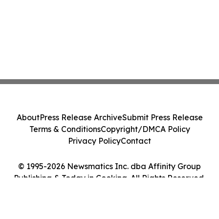
About
Press Release Archive
Submit Press Release
Terms & Conditions
Copyright/DMCA Policy
Privacy Policy
Contact
© 1995-2026 Newsmatics Inc. dba Affinity Group
Publishing & Today in Cooking. All Rights Reserved.
Cookie Settings / Your Privacy Choices